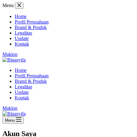
Skip
Menu
to
content
Home
Profil Perusahaan
Brand & Produk
Legalitas
Update
Kontak
Maklon
Home
Profil Perusahaan
Brand & Produk
Legalitas
Update
Kontak
Maklon
Menu
Akun Saya