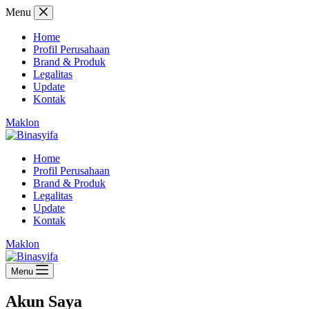
Skip
Menu
to
content
Home
Profil Perusahaan
Brand & Produk
Legalitas
Update
Kontak
Maklon
Home
Profil Perusahaan
Brand & Produk
Legalitas
Update
Kontak
Maklon
Menu
Akun Saya