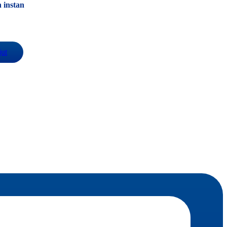
 instan
jut