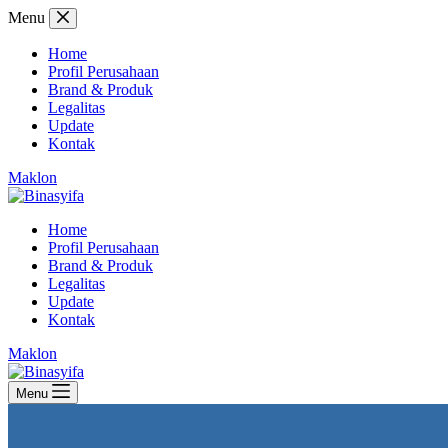
Skip
Menu
to
content
Home
Profil Perusahaan
Brand & Produk
Legalitas
Update
Kontak
Maklon
Home
Profil Perusahaan
Brand & Produk
Legalitas
Update
Kontak
Maklon
Menu