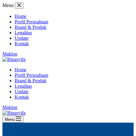
Skip
Menu
to
content
Home
Profil Perusahaan
Brand & Produk
Legalitas
Update
Kontak
Maklon
Home
Profil Perusahaan
Brand & Produk
Legalitas
Update
Kontak
Maklon
Menu