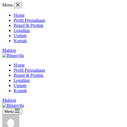
Skip
Menu
to
content
Home
Profil Perusahaan
Brand & Produk
Legalitas
Update
Kontak
Maklon
Home
Profil Perusahaan
Brand & Produk
Legalitas
Update
Kontak
Maklon
Menu