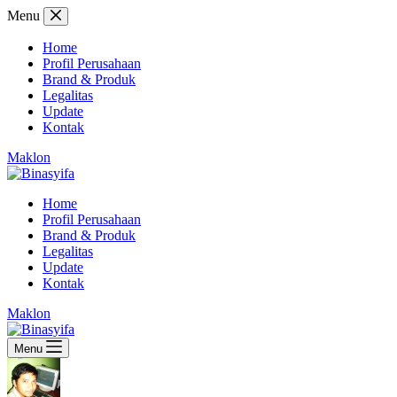
Skip
Menu
to
content
Home
Profil Perusahaan
Brand & Produk
Legalitas
Update
Kontak
Maklon
Home
Profil Perusahaan
Brand & Produk
Legalitas
Update
Kontak
Maklon
Menu