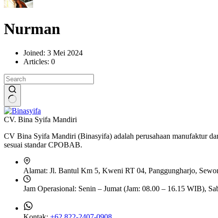
Nurman
Joined: 3 Mei 2024
Articles: 0
No
results
CV. Bina Syifa Mandiri
CV Bina Syifa Mandiri (Binasyifa) adalah perusahaan manufaktur dan 
sesuai standar CPOBAB.
Alamat:
Jl. Bantul Km 5, Kweni RT 04, Panggungharjo, Sewon,
Jam Operasional:
Senin – Jumat (Jam: 08.00 – 16.15 WIB), Sa
Kontak:
+62 822-2407-0908