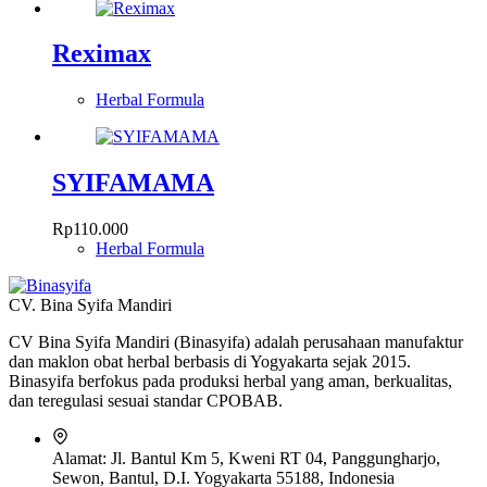
di
halaman
Reximax
produk
Herbal Formula
SYIFAMAMA
Rp
110.000
Herbal Formula
CV. Bina Syifa Mandiri
CV Bina Syifa Mandiri (Binasyifa) adalah perusahaan manufaktur
dan maklon obat herbal berbasis di Yogyakarta sejak 2015.
Binasyifa berfokus pada produksi herbal yang aman, berkualitas,
dan teregulasi sesuai standar CPOBAB.
Alamat:
Jl. Bantul Km 5, Kweni RT 04, Panggungharjo,
Sewon, Bantul, D.I. Yogyakarta 55188, Indonesia