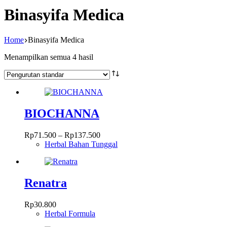
Binasyifa Medica
Home
Binasyifa Medica
Menampilkan semua 4 hasil
BIOCHANNA
Rentang
Rp
71.500
–
Rp
137.500
harga:
Herbal Bahan Tunggal
Produk
Rp71.500
ini
hingga
memiliki
Rp137.500
beberapa
Renatra
varian.
Pilihan
Rp
30.800
ini
Herbal Formula
dapat
diambil