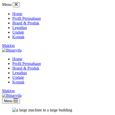
Skip
Menu
to
content
Home
Profil Perusahaan
Brand & Produk
Legalitas
Update
Kontak
Maklon
Home
Profil Perusahaan
Brand & Produk
Legalitas
Update
Kontak
Maklon
Menu