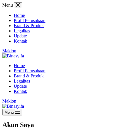
Skip
Menu
to
content
Home
Profil Perusahaan
Brand & Produk
Legalitas
Update
Kontak
Maklon
Home
Profil Perusahaan
Brand & Produk
Legalitas
Update
Kontak
Maklon
Menu
Akun Saya