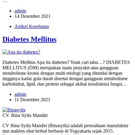
…
admin
14 Desember 2021
Artikel Kesehatan
Diabetes Mellitus
Diabetes Mellitus Apa itu diabetes? Yuuk cari tahu…? DIABETES
MELLITUS (DM) merupakan suatu penyakit atau gangguan
metabolisme kronis dengan multi etiologi yang ditandai dengan
tingginya kadar gula darah disertai dengan gangguan metabolisme
karbohidrat, lipid, dan protein sebagai akibat insufisiensi fungsi…
admin
11 Desember 2021
CV. Bina Syifa Mandiri
CV Bina Syifa Mandiri (Binasyifa) adalah perusahaan manufaktur
dan maklon obat herbal berbasis di Yogyakarta sejak 2015.