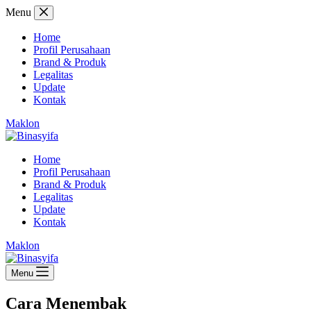
Skip
Menu
to
content
Home
Profil Perusahaan
Brand & Produk
Legalitas
Update
Kontak
Maklon
Home
Profil Perusahaan
Brand & Produk
Legalitas
Update
Kontak
Maklon
Menu
Cara Menembak