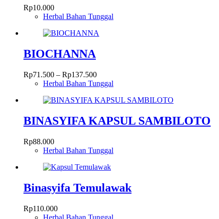
Rp
10.000
Herbal Bahan Tunggal
BIOCHANNA
Rentang
Rp
71.500
–
Rp
137.500
harga:
Herbal Bahan Tunggal
Produk
Rp71.500
ini
hingga
memiliki
Rp137.500
beberapa
BINASYIFA KAPSUL SAMBILOTO
varian.
Pilihan
Rp
88.000
ini
Herbal Bahan Tunggal
dapat
diambil
di
halaman
Binasyifa Temulawak
produk
Rp
110.000
Herbal Bahan Tunggal