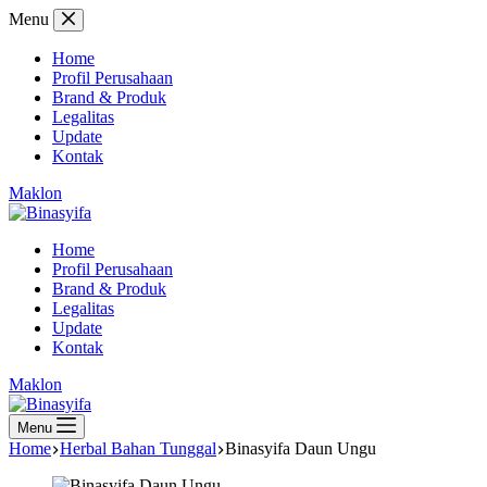
Skip
Menu
to
content
Home
Profil Perusahaan
Brand & Produk
Legalitas
Update
Kontak
Maklon
Home
Profil Perusahaan
Brand & Produk
Legalitas
Update
Kontak
Maklon
Menu
Home
Herbal Bahan Tunggal
Binasyifa Daun Ungu