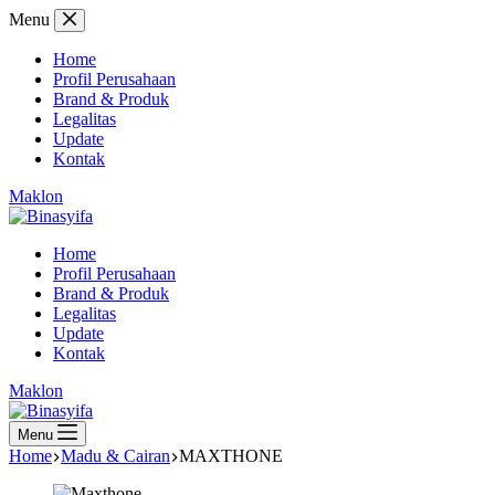
Skip
Menu
to
content
Home
Profil Perusahaan
Brand & Produk
Legalitas
Update
Kontak
Maklon
Home
Profil Perusahaan
Brand & Produk
Legalitas
Update
Kontak
Maklon
Menu
Home
Madu & Cairan
MAXTHONE