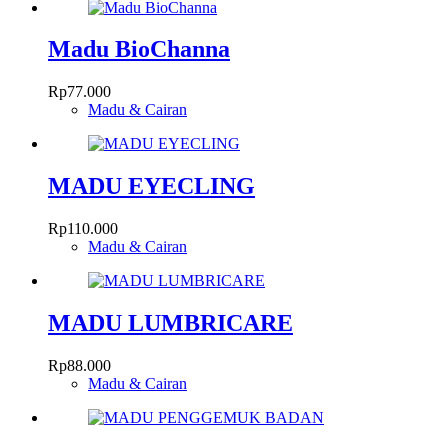
di
halaman
Madu BioChanna
produk
Rp
77.000
Madu & Cairan
MADU EYECLING
Rp
110.000
Madu & Cairan
MADU LUMBRICARE
Rp
88.000
Madu & Cairan