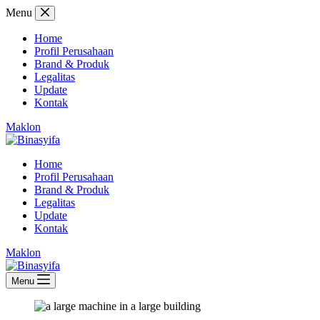
Skip
Menu
to
content
Home
Profil Perusahaan
Brand & Produk
Legalitas
Update
Kontak
Maklon
Home
Profil Perusahaan
Brand & Produk
Legalitas
Update
Kontak
Maklon
Menu