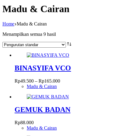
Madu & Cairan
Home
Madu & Cairan
Menampilkan semua 9 hasil
BINASYIFA VCO
Rentang
Rp
49.500
–
Rp
165.000
harga:
Madu & Cairan
Produk
Rp49.500
ini
hingga
memiliki
Rp165.000
beberapa
GEMUK BADAN
varian.
Pilihan
Rp
88.000
ini
Madu & Cairan
dapat
diambil