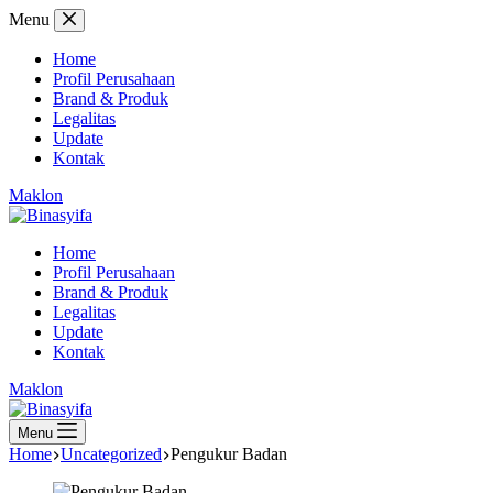
Skip
Menu
to
content
Home
Profil Perusahaan
Brand & Produk
Legalitas
Update
Kontak
Maklon
Home
Profil Perusahaan
Brand & Produk
Legalitas
Update
Kontak
Maklon
Menu
Home
Uncategorized
Pengukur Badan