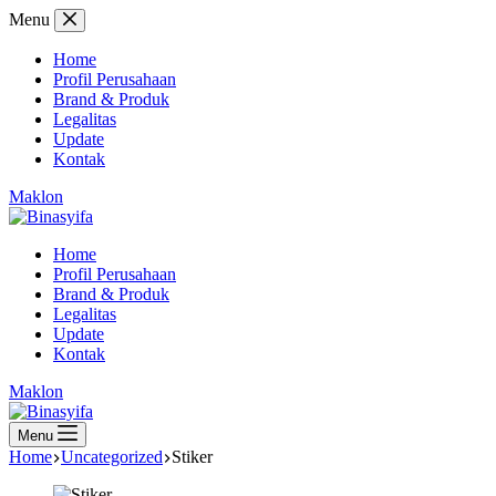
Skip
Menu
to
content
Home
Profil Perusahaan
Brand & Produk
Legalitas
Update
Kontak
Maklon
Home
Profil Perusahaan
Brand & Produk
Legalitas
Update
Kontak
Maklon
Menu
Home
Uncategorized
Stiker