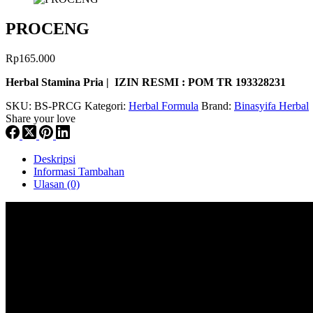
PROCENG
Rp
165.000
Herbal Stamina Pria | IZIN RESMI : POM TR 193328231
SKU:
BS-PRCG
Kategori:
Herbal Formula
Brand:
Binasyifa Herbal
Share your love
Deskripsi
Informasi Tambahan
Ulasan (0)