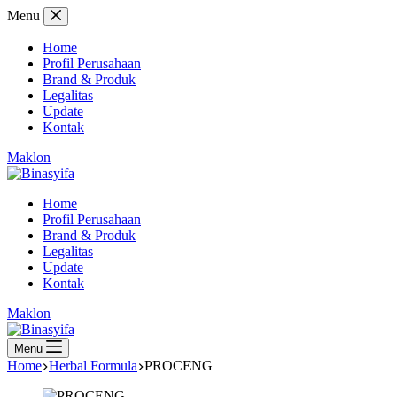
Skip
Menu
to
content
Home
Profil Perusahaan
Brand & Produk
Legalitas
Update
Kontak
Maklon
Home
Profil Perusahaan
Brand & Produk
Legalitas
Update
Kontak
Maklon
Menu
Home
Herbal Formula
PROCENG