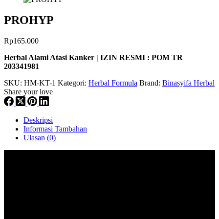
PROHYP
Rp
165.000
Herbal Alami Atasi Kanker | IZIN RESMI : POM TR
203341981
SKU:
HM-KT-1
Kategori:
Herbal Formula
Brand:
Binasyifa Herbal
Share your love
Deskripsi
Informasi Tambahan
Ulasan (0)