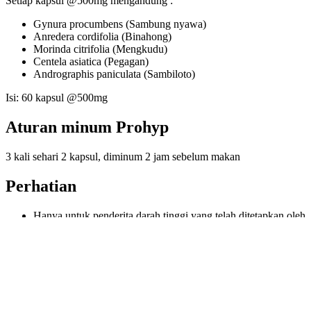
Setiap kapsul @500mg mengandung :
Gynura procumbens (Sambung nyawa)
Anredera cordifolia (Binahong)
Morinda citrifolia (Mengkudu)
Centela asiatica (Pegagan)
Andrographis paniculata (Sambiloto)
Isi: 60 kapsul @500mg
Aturan minum Prohyp
3 kali sehari 2 kapsul, diminum 2 jam sebelum makan
Perhatian
Hanya untuk penderita darah tinggi yang telah ditetapkan oleh
dokter
Selama penggunaan konsultasikan pada dokter secara berkala
Diproduksi oleh
CV Bina Syifa Mandiri – Yogyakarta