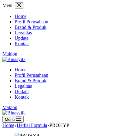
Skip
Menu
to
content
Home
Profil Perusahaan
Brand & Produk
Legalitas
Update
Kontak
Maklon
Home
Profil Perusahaan
Brand & Produk
Legalitas
Update
Kontak
Maklon
Menu
Home
Herbal Formula
PROHYP