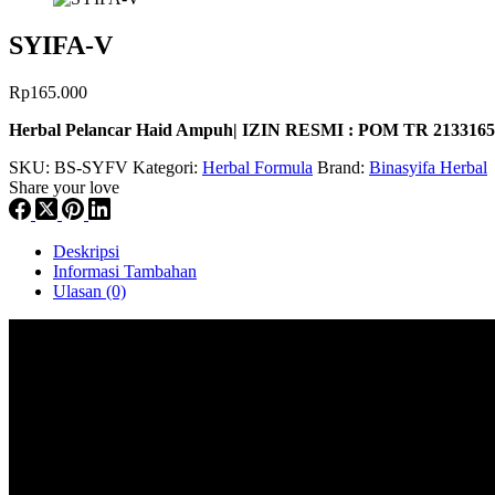
SYIFA-V
Rp
165.000
Herbal Pelancar Haid Ampuh| IZIN RESMI : POM TR 2133165
SKU:
BS-SYFV
Kategori:
Herbal Formula
Brand:
Binasyifa Herbal
Share your love
Deskripsi
Informasi Tambahan
Ulasan (0)