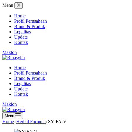
Skip
Menu
to
content
Home
Profil Perusahaan
Brand & Produk
Legalitas
Update
Kontak
Maklon
Home
Profil Perusahaan
Brand & Produk
Legalitas
Update
Kontak
Maklon
Menu
Home
Herbal Formula
SYIFA-V