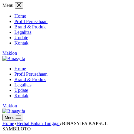
Skip
Menu
to
content
Home
Profil Perusahaan
Brand & Produk
Legalitas
Update
Kontak
Maklon
Home
Profil Perusahaan
Brand & Produk
Legalitas
Update
Kontak
Maklon
Menu
Home
Herbal Bahan Tunggal
BINASYIFA KAPSUL
SAMBILOTO