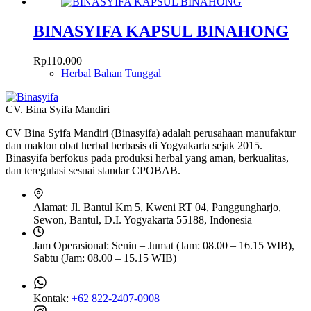
ini
hingga
memiliki
Rp137.500
beberapa
BINASYIFA KAPSUL BINAHONG
varian.
Pilihan
Rp
110.000
ini
Herbal Bahan Tunggal
dapat
diambil
di
CV. Bina Syifa Mandiri
halaman
produk
CV Bina Syifa Mandiri (Binasyifa) adalah perusahaan manufaktur
dan maklon obat herbal berbasis di Yogyakarta sejak 2015.
Binasyifa berfokus pada produksi herbal yang aman, berkualitas,
dan teregulasi sesuai standar CPOBAB.
Alamat:
Jl. Bantul Km 5, Kweni RT 04, Panggungharjo,
Sewon, Bantul, D.I. Yogyakarta 55188, Indonesia
Jam Operasional:
Senin – Jumat (Jam: 08.00 – 16.15 WIB),
Sabtu (Jam: 08.00 – 15.15 WIB)
Kontak:
+62 822-2407-0908