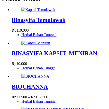
Binasyifa Temulawak
Rp
110.000
Herbal Bahan Tunggal
BINASYIFA KAPSUL MENIRAN
Rp
10.000
Herbal Bahan Tunggal
BIOCHANNA
Rentang
Rp
71.500
–
Rp
137.500
harga:
Herbal Bahan Tunggal
Produk
Rp71.500