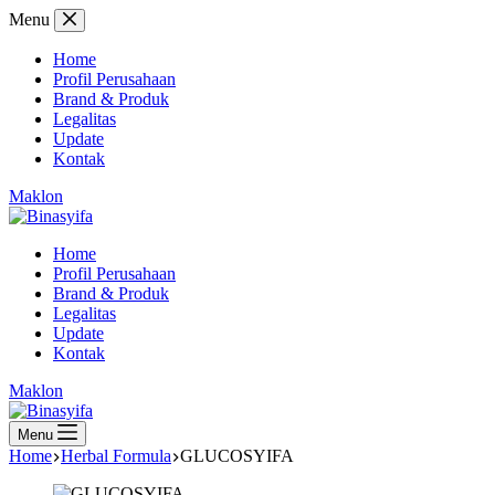
Skip
Menu
to
content
Home
Profil Perusahaan
Brand & Produk
Legalitas
Update
Kontak
Maklon
Home
Profil Perusahaan
Brand & Produk
Legalitas
Update
Kontak
Maklon
Menu
Home
Herbal Formula
GLUCOSYIFA