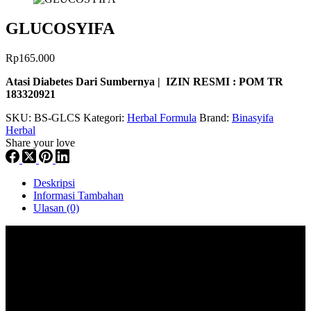
GLUCOSYIFA
Rp
165.000
Atasi Diabetes Dari Sumbernya | IZIN RESMI : POM TR
183320921
SKU:
BS-GLCS
Kategori:
Herbal Formula
Brand:
Binasyifa
Herbal
Share your love
Deskripsi
Informasi Tambahan
Ulasan (0)