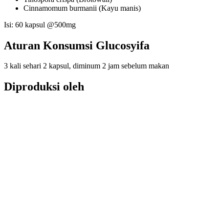
Cinnamomum burmanii (Kayu manis)
Isi: 60 kapsul @500mg
Aturan Konsumsi Glucosyifa
3 kali sehari 2 kapsul, diminum 2 jam sebelum makan
Diproduksi oleh
CV Bina Syifa Mandiri – Yogyakarta
Berat
0,2 kg
Ulasan
Belum ada ulasan.
Jadilah yang pertama memberikan ulasan “GLUCOSYIFA”
Alamat email Anda tidak akan dipublikasikan.
Ruas yang wajib
ditandai
*