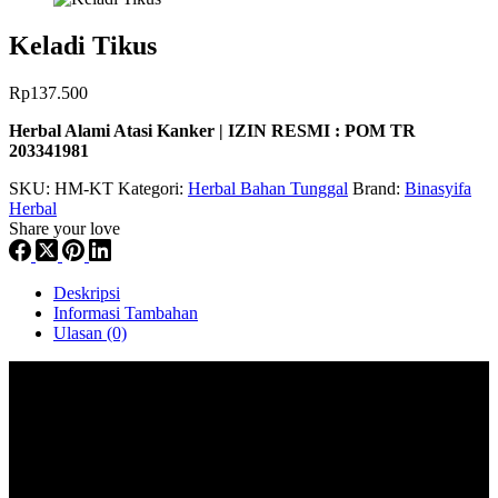
Keladi Tikus
Rp
137.500
Herbal Alami Atasi Kanker | IZIN RESMI : POM TR
203341981
SKU:
HM-KT
Kategori:
Herbal Bahan Tunggal
Brand:
Binasyifa
Herbal
Share your love
Deskripsi
Informasi Tambahan
Ulasan (0)