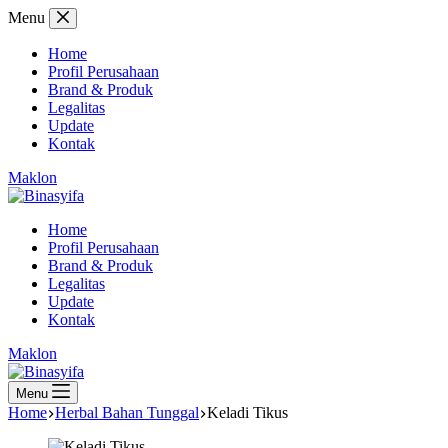
Skip
Menu
to
content
Home
Profil Perusahaan
Brand & Produk
Legalitas
Update
Kontak
Maklon
Home
Profil Perusahaan
Brand & Produk
Legalitas
Update
Kontak
Maklon
Menu
Home
Herbal Bahan Tunggal
Keladi Tikus