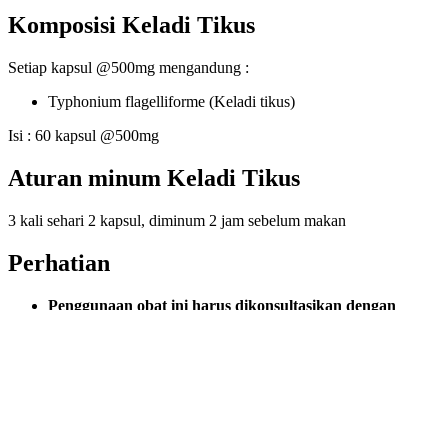
Komposisi Keladi Tikus
Setiap kapsul @500mg mengandung :
Typhonium flagelliforme (Keladi tikus)
Isi : 60 kapsul @500mg
Aturan minum Keladi Tikus
3 kali sehari 2 kapsul, diminum 2 jam sebelum makan
Perhatian
Penggunaan obat ini harus dikonsultasikan dengan
dokter
Hanya digunakan sebagai pendamping obat pada terapi
kanker
Diproduksi oleh
CV Bina Syifa Mandiri – Yogyakarta