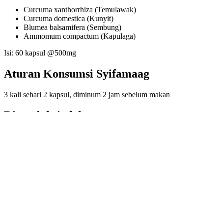
Curcuma xanthorrhiza (Temulawak)
Curcuma domestica (Kunyit)
Blumea balsamifera (Sembung)
Ammomum compactum (Kapulaga)
Isi: 60 kapsul @500mg
Aturan Konsumsi Syifamaag
3 kali sehari 2 kapsul, diminum 2 jam sebelum makan
Diproduksi oleh
CV Bina Syifa Mandiri – Yogyakarta
Berat
0,2 kg
Ulasan
Belum ada ulasan.
Jadilah yang pertama memberikan ulasan “SYIFAMAAG”