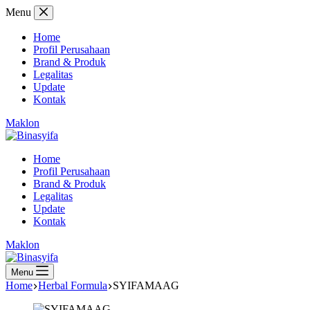
Skip
Menu
to
content
Home
Profil Perusahaan
Brand & Produk
Legalitas
Update
Kontak
Maklon
Home
Profil Perusahaan
Brand & Produk
Legalitas
Update
Kontak
Maklon
Menu
Home
Herbal Formula
SYIFAMAAG