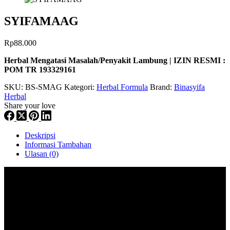
SYIFAMAAG
Rp
88.000
Herbal Mengatasi Masalah/Penyakit Lambung | IZIN RESMI :
POM TR 193329161
SKU:
BS-SMAG
Kategori:
Herbal Formula
Brand:
Binasyifa
Herbal
Share your love
Deskripsi
Informasi Tambahan
Ulasan (0)