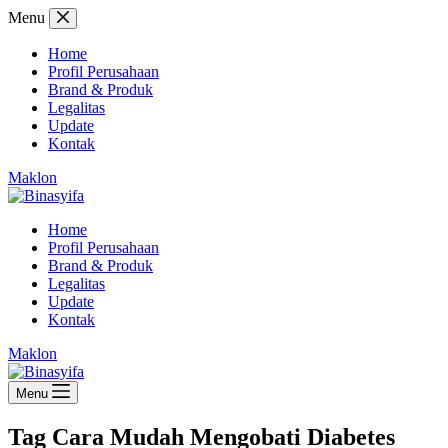
Skip
Menu
to
content
Home
Profil Perusahaan
Brand & Produk
Legalitas
Update
Kontak
Maklon
Home
Profil Perusahaan
Brand & Produk
Legalitas
Update
Kontak
Maklon
Menu
Tag
Cara Mudah Mengobati Diabetes