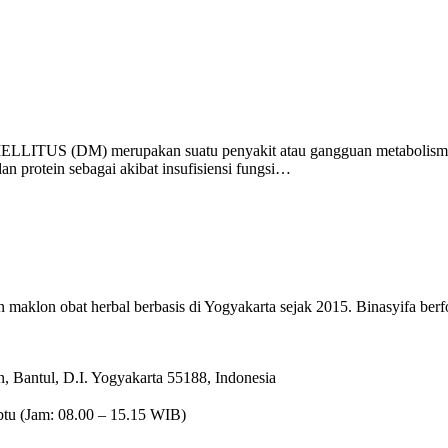
LLITUS (DM) merupakan suatu penyakit atau gangguan metabolisme kr
an protein sebagai akibat insufisiensi fungsi…
maklon obat herbal berbasis di Yogyakarta sejak 2015. Binasyifa berfo
 Bantul, D.I. Yogyakarta 55188, Indonesia
btu (Jam: 08.00 – 15.15 WIB)