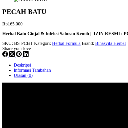
PECAH BATU
Rp
165.000
Herbal Batu Ginjal & Infeksi Saluran Kemih | IZIN RESMI :
SKU:
BS-PCBT
Kategori:
Herbal Formula
Brand:
Binasyifa Herbal
Share your love
Deskripsi
Informasi Tambahan
Ulasan (0)