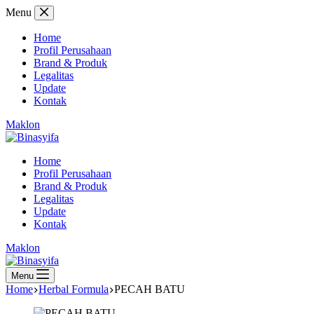
Skip
Menu
to
content
Home
Profil Perusahaan
Brand & Produk
Legalitas
Update
Kontak
Maklon
Home
Profil Perusahaan
Brand & Produk
Legalitas
Update
Kontak
Maklon
Menu
Home
Herbal Formula
PECAH BATU