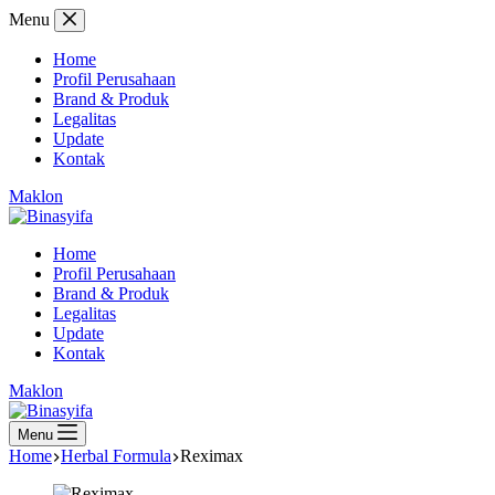
Skip
Menu
to
content
Home
Profil Perusahaan
Brand & Produk
Legalitas
Update
Kontak
Maklon
Home
Profil Perusahaan
Brand & Produk
Legalitas
Update
Kontak
Maklon
Menu
Home
Herbal Formula
Reximax