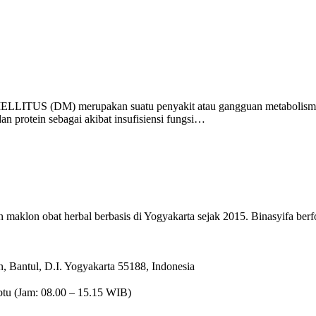
LLITUS (DM) merupakan suatu penyakit atau gangguan metabolisme kr
an protein sebagai akibat insufisiensi fungsi…
maklon obat herbal berbasis di Yogyakarta sejak 2015. Binasyifa berfo
 Bantul, D.I. Yogyakarta 55188, Indonesia
btu (Jam: 08.00 – 15.15 WIB)