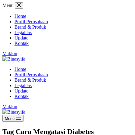
Skip
Menu
to
content
Home
Profil Perusahaan
Brand & Produk
Legalitas
Update
Kontak
Maklon
Home
Profil Perusahaan
Brand & Produk
Legalitas
Update
Kontak
Maklon
Menu
Tag
Cara Mengatasi Diabetes