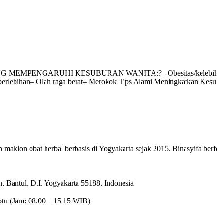
MEMPENGARUHI KESUBURAN WANITA:?️– Obesitas/kelebihan bera
berlebihan– Olah raga berat– Merokok Tips Alami Meningkatkan Kesu
maklon obat herbal berbasis di Yogyakarta sejak 2015. Binasyifa berfo
 Bantul, D.I. Yogyakarta 55188, Indonesia
btu (Jam: 08.00 – 15.15 WIB)