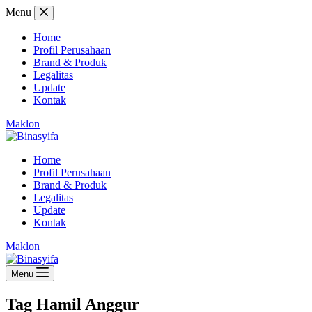
Skip
Menu
to
content
Home
Profil Perusahaan
Brand & Produk
Legalitas
Update
Kontak
Maklon
Home
Profil Perusahaan
Brand & Produk
Legalitas
Update
Kontak
Maklon
Menu
Tag
Hamil Anggur